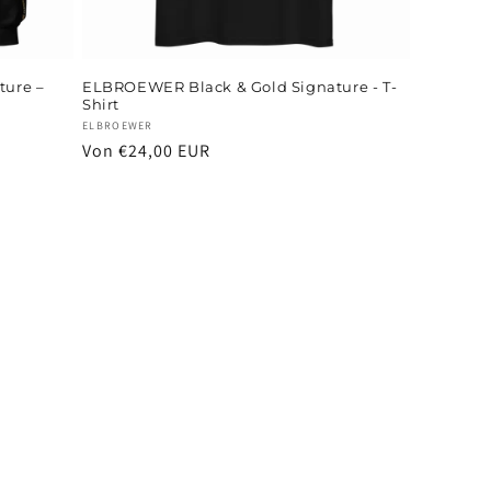
ture –
ELBROEWER Black & Gold Signature - T-
Shirt
Anbieter:
ELBROEWER
Normaler
Von €24,00 EUR
Preis