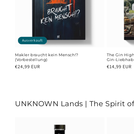
Ausverkauft
Makler braucht kein Mensch!?
The Gin High
(Vorbestellung)
Gin-Liebhab
Normaler
€24,99 EUR
Normaler
€14,99 EUR
Preis
Preis
UNKNOWN Lands | The Spirit o