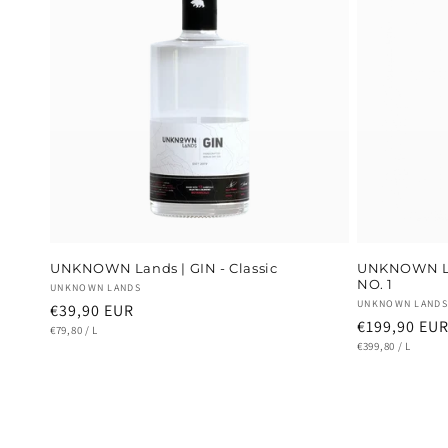
UNKNOWN Lands | GIN - Classic
UNKNOWN LA
NO. 1
Anbieter:
UNKNOWN LANDS
Anbieter:
UNKNOWN LANDS
Normaler
€39,90 EUR
Normaler
€199,90 EU
GRUNDPREIS
Preis
PRO
€79,80
/
L
GRUNDPREIS
Preis
PRO
€399,80
/
L