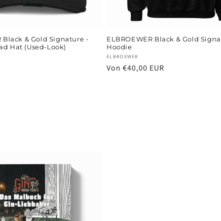
lack & Gold Signature -
ELBROEWER Black & Gold Signa
ad Hat (Used-Look)
Hoodie
Anbieter:
ELBROEWER
Normaler
Von €40,00 EUR
Preis