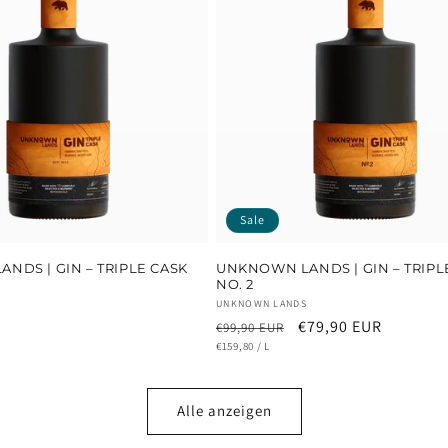
Sale
NDS | GIN – TRIPLE CASK
UNKNOWN LANDS | GIN – TRIPL
NO. 2
Anbieter:
UNKNOWN LANDS
R
Normaler
Verkaufspreis
€79,90 EUR
€99,90 EUR
GRUNDPREIS
Preis
PRO
€159,80
/
L
Alle anzeigen