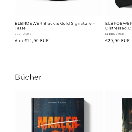
ELBROEWER Black & Gold Signature –
ELBROEWER B
Tasse
Distressed D
Anbieter:
Anbieter:
ELBROEWER
ELBROEWER
Normaler
Von €14,90 EUR
Normaler
€29,90 EUR
Preis
Preis
Bücher