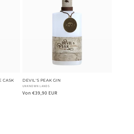
E CASK
DEVIL'S PEAK GIN
Anbieter:
UNKNOWN LANDS
Normaler
Von €39,90 EUR
Preis